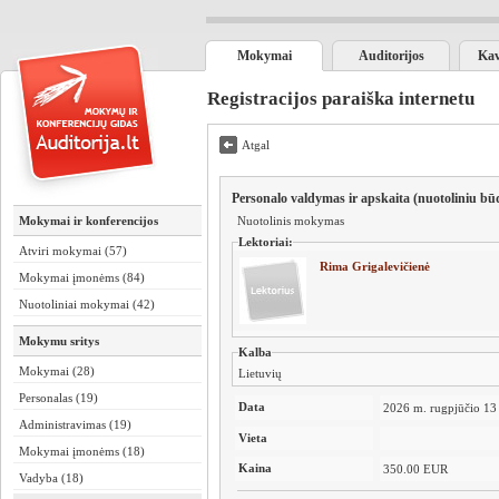
Mokymai
Auditorijos
Kav
Registracijos paraiška internetu
Atgal
Personalo valdymas ir apskaita (nuotoliniu bū
Mokymai ir konferencijos
Nuotolinis mokymas
Lektoriai:
Atviri mokymai (57)
Rima Grigalevičienė
Mokymai įmonėms (84)
Nuotoliniai mokymai (42)
Mokymu sritys
Kalba
Mokymai (28)
Lietuvių
Personalas (19)
Data
2026 m. rugpjūčio 13
Administravimas (19)
Vieta
Mokymai įmonėms (18)
Kaina
350.00 EUR
Vadyba (18)