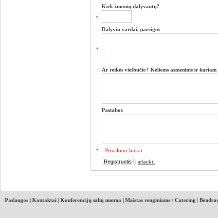
Kiek žmonių dalyvautų?
*
Dalyviu vardai, pareigos
*
Ar reikės viešbučio? Keliems asmenims ir kuriam 
Pastabos
*
- Privalomi laukai
|
atšaukti
Paslaugos
|
Kontaktai
|
Konferencijų salių nuoma
|
Maistas renginiams / Catering
|
Bendrad