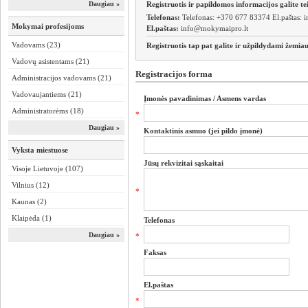
Registruotis ir papildomos informacijos galite t
Daugiau »
Telefonas:
Telefonas: +370 677 83374 El.paštas:
i
Mokymai profesijoms
El.paštas:
info@mokymaipro.lt
Vadovams (23)
Registruotis tap pat galite ir užpildydami žemiau
Vadovų asistentams (21)
Registracijos forma
Administracijos vadovams (21)
Vadovaujantiems (21)
Įmonės pavadinimas / Asmens vardas
Administratorėms (18)
*
Daugiau »
Kontaktinis asmuo (jei pildo įmonė)
Vyksta miestuose
Jūsų rekvizitai sąskaitai
Visoje Lietuvoje (107)
Vilnius (12)
*
Kaunas (2)
Klaipėda (1)
Telefonas
Daugiau »
*
Faksas
El.paštas
*