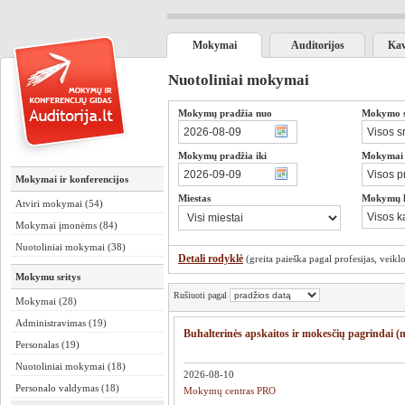
Mokymai
Auditorijos
Kav
Nuotoliniai mokymai
Mokymų pradžia nuo
Mokymo sr
Mokymų pradžia iki
Mokymai s
Mokymai ir konferencijos
Miestas
Mokymų 
Atviri mokymai (54)
Mokymai įmonėms (84)
Nuotoliniai mokymai (38)
Detali rodyklė
(greita paieška pagal profesijas, veiklos
Mokymu sritys
Rušiuoti pagal
Mokymai (28)
Administravimas (19)
Buhalterinės apskaitos ir mokesčių pagrindai (
Personalas (19)
Nuotoliniai mokymai (18)
2026-08-10
Personalo valdymas (18)
Mokymų centras PRO