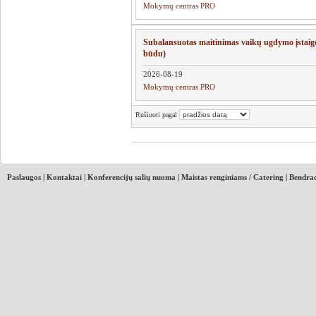
Mokymų centras PRO
Subalansuotas maitinimas vaikų ugdymo įstaigo
būdu)
2026-08-19
Mokymų centras PRO
Rušiuoti pagal
Paslaugos
|
Kontaktai
|
Konferencijų salių nuoma
|
Maistas renginiams / Catering
|
Bendrad