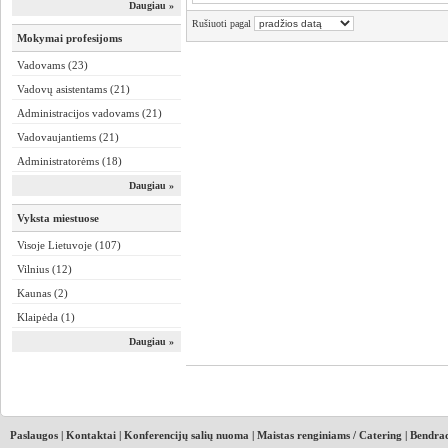
Daugiau »
Rušiuoti pagal
Mokymai profesijoms
Vadovams (23)
Vadovų asistentams (21)
Administracijos vadovams (21)
Vadovaujantiems (21)
Administratorėms (18)
Daugiau »
Vyksta miestuose
Visoje Lietuvoje (107)
Vilnius (12)
Kaunas (2)
Klaipėda (1)
Daugiau »
Paslaugos
|
Kontaktai
|
Konferencijų salių nuoma
|
Maistas renginiams / Catering
|
Bendrad