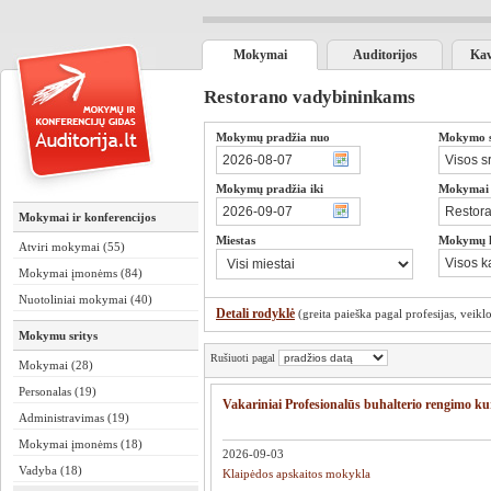
Mokymai
Auditorijos
Kav
Restorano vadybininkams
Mokymų pradžia nuo
Mokymo sr
Mokymų pradžia iki
Mokymai s
Mokymai ir konferencijos
Miestas
Mokymų 
Atviri mokymai (55)
Mokymai įmonėms (84)
Nuotoliniai mokymai (40)
Detali rodyklė
(greita paieška pagal profesijas, veiklos
Mokymu sritys
Rušiuoti pagal
Mokymai (28)
Personalas (19)
Vakariniai Profesionalūs buhalterio rengimo 
Administravimas (19)
Mokymai įmonėms (18)
2026-09-03
Vadyba (18)
Klaipėdos apskaitos mokykla