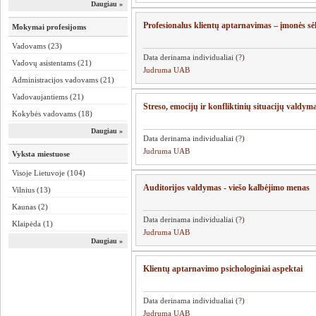
Daugiau »
Profesionalus klientų a
Mokymai profesijoms
Vadovams (23)
Data derinama individualiai (
?
)
Vadovų asistentams (21)
Judruma UAB
Administracijos vadovams (21)
Vadovaujantiems (21)
Streso, emocijų ir konfliktinių situacijų valdym
Kokybės vadovams (18)
Daugiau »
Data derinama individualiai (
?
)
Judruma UAB
Vyksta miestuose
Visoje Lietuvoje (104)
Auditorijos valdymas - viešo kalbėjimo menas
Vilnius (13)
Kaunas (2)
Data derinama individualiai (
?
)
Klaipėda (1)
Judruma UAB
Daugiau »
Klientų aptarnavimo psichologiniai aspektai
Data derinama individualiai (
?
)
Judruma UAB