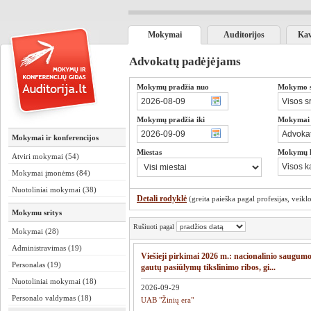
Mokymai
Auditorijos
Kav
Advokatų padėjėjams
Mokymų pradžia nuo
Mokymo sr
Mokymų pradžia iki
Mokymai s
Mokymai ir konferencijos
Miestas
Mokymų 
Atviri mokymai (54)
Mokymai įmonėms (84)
Nuotoliniai mokymai (38)
Detali rodyklė
(greita paieška pagal profesijas, veiklos
Mokymu sritys
Rušiuoti pagal
Mokymai (28)
Administravimas (19)
Viešieji pirkimai 2026 m.: nacionalinio saugumo
Personalas (19)
gautų pasiūlymų tikslinimo ribos, gi...
Nuotoliniai mokymai (18)
2026-09-29
Personalo valdymas (18)
UAB "Žinių era"