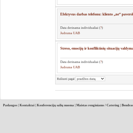
Efektyvus darbas telefonu: kliento „ne“ paversk
Data derinama individualiai (
?
)
Judruma UAB
Streso, emocijų ir konfliktinių situacijų valdym
Data derinama individualiai (
?
)
Judruma UAB
Rušiuoti pagal
Paslaugos
|
Kontaktai
|
Konferencijų salių nuoma
|
Maistas renginiams / Catering
|
Bendrad