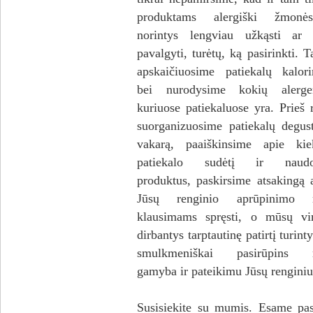
produktams alergiški žmonė
norintys lengviau užkąsti ar 
pavalgyti, turėtų, ką pasirinkti. T
apskaičiuosime patiekalų kalor
bei nurodysime kokių alerg
kuriuose patiekaluose yra. Prieš 
suorganizuosime patiekalų degus
vakarą, paaiškinsime apie kie
patiekalo sudėtį ir naudo
produktus, paskirsime atsakingą 
Jūsų renginio aprūpinimo m
klausimams spręsti, o mūsų vir
dirbantys tarptautinę patirtį turinty
smulkmeniškai pasirūpins m
gamyba ir pateikimu Jūsų renginiu
Susisiekite su mumis. Esame pas