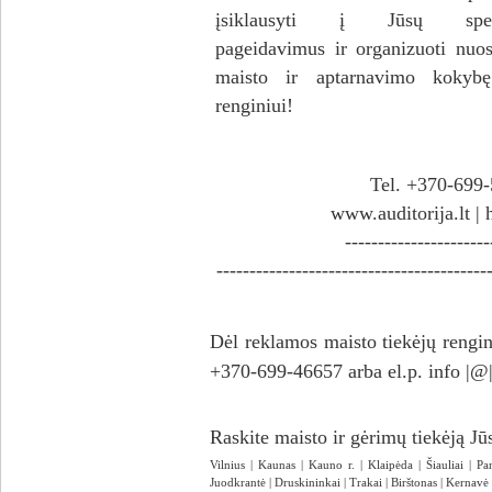
įsiklausyti į Jūsų speci
pageidavimus ir organizuoti nuos
maisto ir aptarnavimo kokyb
renginiui!
Tel. +370-699-5
www.auditorija.lt |
----------------------
-----------------------------------------
Dėl reklamos maisto tiekėjų rengini
+370-699-46657 arba el.p. info |@| 
Raskite maisto ir gėrimų tiekėją Jūs
Vilnius
|
Kaunas
|
Kauno r.
|
Klaipėda
|
Šiauliai
|
Pa
Juodkrantė
|
Druskininkai
|
Trakai
|
Birštonas
|
Kernavė