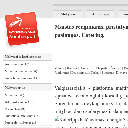
Mokymai
Auditorijos
Kav
Maistas renginiams, pristaty
paslaugos, Catering.
Mokymai ir konferencijos
Atviri mokymai (55)
Vilnius
|
Kaunas
|
Kauno r.
|
Klaipėda
|
Šiauliai
|
Pa
Mokymai įmonėms (84)
Juodkrantė
|
Druskininkai
|
Trakai
|
Birštonas
|
Kernavė
Nuotoliniai mokymai (39)
Valgiarasciai.lt
- platforma maiti
Mokymu sritys
sąmatos, technologinių kortelių, p
Mokymai (28)
Administravimas (19)
Sprendimai stovyklų, mokyklų, dar
Personalas (19)
mitybos plano sudarymas ir daugia
Nuotoliniai mokymai (18)
Personalo valdymas (18)