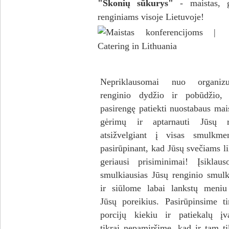
"Skonių sūkurys"
- maistаs, g
renginiams visoje Lietuvoje!
Nepriklausomai nuo organiz
renginio dydžio ir pobūdžio,
pasirengę patiekti nuostabaus mai
gėrimų ir aptarnauti Jūsų r
atsižvelgiant į visas smulkme
pasirūpinant, kad Jūsų svečiams li
geriausi prisiminimai! Įsiklau
smulkiausias Jūsų renginio smul
ir siūlome labai lankstų meniu
Jūsų poreikius. Pasirūpinsime t
porcijų kiekiu ir patiekalų įva
tikrai nepamiršime, kad ir tam t