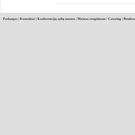
Paslaugos
|
Kontaktai
|
Konferencijų salių nuoma
|
Maistas renginiams / Catering
|
Bendrad