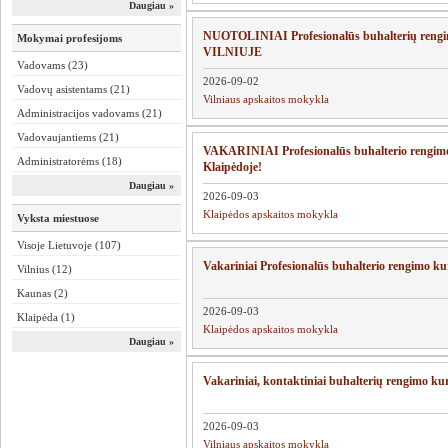
Daugiau »
NUOTOLINIAI Profesionalūs buhalterių rengi
Mokymai profesijoms
VILNIUJE
Vadovams (23)
2026-09-02
Vadovų asistentams (21)
Vilniaus apskaitos mokykla
Administracijos vadovams (21)
Vadovaujantiems (21)
VAKARINIAI Profesionalūs buhalterio rengim
Administratorėms (18)
Klaipėdoje!
Daugiau »
2026-09-03
Klaipėdos apskaitos mokykla
Vyksta miestuose
Visoje Lietuvoje (107)
Vakariniai Profesionalūs buhalterio rengimo 
Vilnius (12)
Kaunas (2)
2026-09-03
Klaipėda (1)
Klaipėdos apskaitos mokykla
Daugiau »
Vakariniai, kontaktiniai buhalterių rengimo 
2026-09-03
Vilniaus apskaitos mokykla