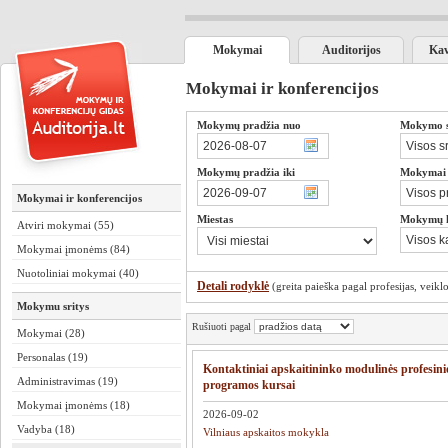
Mokymai
Auditorijos
Kav
Mokymai ir konferencijos
Mokymų pradžia nuo
Mokymo sr
Mokymų pradžia iki
Mokymai s
Mokymai ir konferencijos
Miestas
Mokymų 
Atviri mokymai (55)
Mokymai įmonėms (84)
Nuotoliniai mokymai (40)
Detali rodyklė
(greita paieška pagal profesijas, veiklos
Mokymu sritys
Rušiuoti pagal
Mokymai (28)
Personalas (19)
Kontaktiniai apskaitininko modulinės profesi
Administravimas (19)
programos kursai
Mokymai įmonėms (18)
2026-09-02
Vadyba (18)
Vilniaus apskaitos mokykla