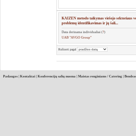
KAIZEN metodo taikymas viešojo sektoriaus ve
problemų identifikavimas ir jų šali...
Data derinama individualiai (
?
)
UAB "AVGO Group"
Rušiuoti pagal
Paslaugos
|
Kontaktai
|
Konferencijų salių nuoma
|
Maistas renginiams / Catering
|
Bendrad