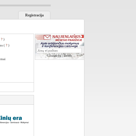
Registracija
(
?
)
ms (
?
)
Užsisakyti
|
Demo
ymai