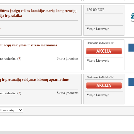
130.00 EUR
žiūros įstaigų etikos komisijos narių kompetencijų
ja ir praktika
Visoje Lietuvoje
"
Derinama individualiai
ituacijų valdymas ir streso mažinimas
Skirta įmonėms
ndividualiai (
?
)
Visoje Lietuvoje
Derinama individualiai
ir pretenzijų valdymas klientų aptarnavime
Skirta įmonėms
ndividualiai (
?
)
Visoje Lietuvoje