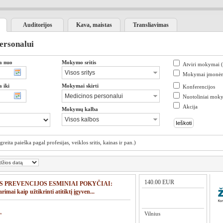
Auditorijos
Kava, maistas
Transliavimas
ersonalui
a nuo
Mokymo sritis
Atviri mokymai 
Mokymai įmonė
 iki
Mokymai skirti
Konferencijos
Nuotoliniai mok
Akcija
Mokymų kalba
(greita paieška pagal profesijas, veiklos sritis, kainas ir pan.)
140.00 EUR
 PREVENCIJOS ESMINIAI POKYČIAI:
rimai kaip užtikrinti atitiktį įgyven...
Vilnius
"