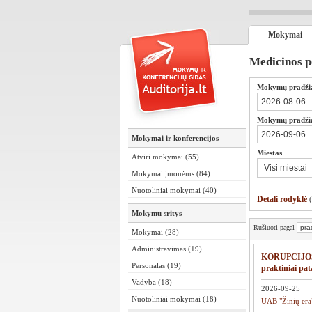
Mokymai
Medicinos p
Mokymų pradži
Mokymų pradžia
Mokymai ir konferencijos
Miestas
Atviri mokymai (55)
Mokymai įmonėms (84)
Nuotoliniai mokymai (40)
Detali rodyklė
Mokymu sritys
Rušiuoti pagal
Mokymai (28)
Administravimas (19)
KORUPCIJOS
Personalas (19)
praktiniai pata
Vadyba (18)
2026-09-25
Nuotoliniai mokymai (18)
UAB "Žinių era