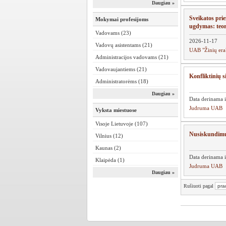
Daugiau »
Sveikatos prie
Mokymai profesijoms
ugdymas: teori
Vadovams (23)
2026-11-17
Vadovų asistentams (21)
UAB "Žinių era
Administracijos vadovams (21)
Vadovaujantiems (21)
Konfliktinių s
Administratorėms (18)
Daugiau »
Data derinama i
Judruma UAB
Vyksta miestuose
Visoje Lietuvoje (107)
Nusiskundimų 
Vilnius (12)
Kaunas (2)
Data derinama i
Klaipėda (1)
Judruma UAB
Daugiau »
Rušiuoti pagal