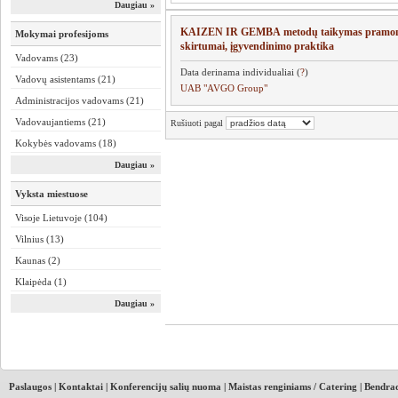
Daugiau »
KAIZEN IR GEMBA metodų taikymas pramonė
Mokymai profesijoms
skirtumai, įgyvendinimo praktika
Vadovams (23)
Data derinama individualiai (
?
)
Vadovų asistentams (21)
UAB "AVGO Group"
Administracijos vadovams (21)
Vadovaujantiems (21)
Rušiuoti pagal
Kokybės vadovams (18)
Daugiau »
Vyksta miestuose
Visoje Lietuvoje (104)
Vilnius (13)
Kaunas (2)
Klaipėda (1)
Daugiau »
Paslaugos
|
Kontaktai
|
Konferencijų salių nuoma
|
Maistas renginiams / Catering
|
Bendrad