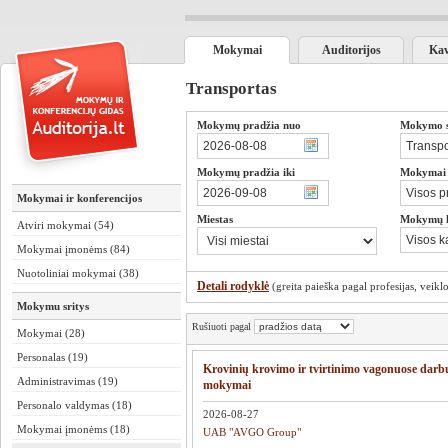
Mokymai
Auditorijos
Kav
Transportas
Mokymų pradžia nuo
Mokymo sr
Mokymų pradžia iki
Mokymai s
Mokymai ir konferencijos
Miestas
Mokymų 
Atviri mokymai (54)
Mokymai įmonėms (84)
Nuotoliniai mokymai (38)
Detali rodyklė
(greita paieška pagal profesijas, veiklos
Mokymu sritys
Rušiuoti pagal
Mokymai (28)
Personalas (19)
Krovinių krovimo ir tvirtinimo vagonuose dar
Administravimas (19)
mokymai
Personalo valdymas (18)
2026-08-27
Mokymai įmonėms (18)
UAB "AVGO Group"