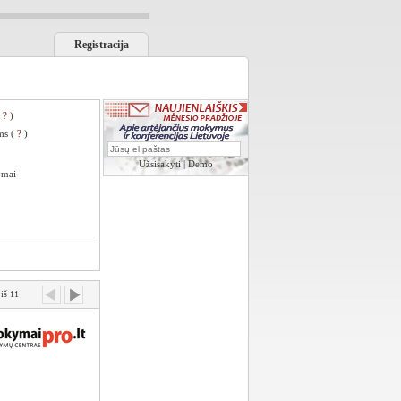
Registracija
(
?
)
ms (
?
)
Užsisakyti
|
Demo
ymai
 iš 11