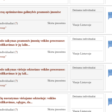
Derinama individualiai
esų optimizavimo galimybės pramonės įmonėse
Skirta įmonėms
ndividualiai (
?
)
Visoje Lietuvoje
roup"
Derinama individualiai
o taikymas pramonės įmonių veiklos procesuose:
ifikavimas ir jų šalin...
Skirta įmonėms
ndividualiai (
?
)
Visoje Lietuvoje
roup"
Derinama individualiai
 taikymas viešojo sektoriaus veiklos procesuose:
ifikavimas ir jų šali...
Skirta įmonėms
ndividualiai (
?
)
Visoje Lietuvoje
roup"
Derinama individualiai
ių nustatymas viešajame sektoriuje: veiklos
ifikavimas, sąlygos, da...
Skirta įmonėms
ndividualiai (
?
)
Visoje Lietuvoje