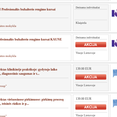
Derinama individualiai
rofesionalūs buhalterio rengimo kursai
Klaipėda
aitos mokykla
Derinama individualiai
ofesionalūs buhalterio rengimo kursai KAUNE
Visoje Lietuvoje
aitos mokykla
139.00 EUR
lektas klinikinėje praktikoje: gydytojo laiko
 diagnostinis saugumas ir t...
Visoje Lietuvoje
roup"
139.00 EUR
lektas viešuosiuose pirkimuose: pirkimų procesų
teisinės rizikos ir p...
Visoje Lietuvoje
roup"