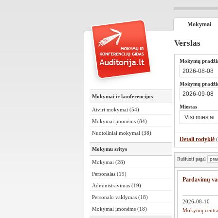
Mokymai
Verslas
Mokymų pradži
Mokymų pradžia
Mokymai ir konferencijos
Miestas
Atviri mokymai (54)
Mokymai įmonėms (84)
Nuotoliniai mokymai (38)
Detali rodyklė
Mokymu sritys
Rušiuoti pagal
Mokymai (28)
Personalas (19)
Pardavimų vad
Administravimas (19)
Personalo valdymas (18)
2026-08-10
Mokymai įmonėms (18)
Mokymų centr