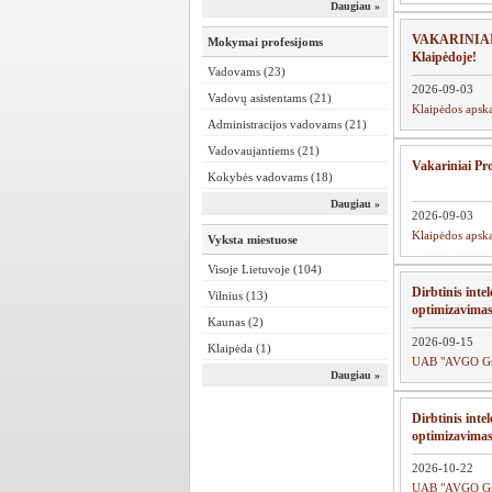
Daugiau »
VAKARINIAI P
Mokymai profesijoms
Klaipėdoje!
Vadovams (23)
2026-09-03
Vadovų asistentams (21)
Klaipėdos apsk
Administracijos vadovams (21)
Vadovaujantiems (21)
Vakariniai Pr
Kokybės vadovams (18)
Daugiau »
2026-09-03
Klaipėdos apsk
Vyksta miestuose
Visoje Lietuvoje (104)
Dirbtinis inte
Vilnius (13)
optimizavimas,
Kaunas (2)
2026-09-15
Klaipėda (1)
UAB "AVGO G
Daugiau »
Dirbtinis inte
optimizavimas, 
2026-10-22
UAB "AVGO G