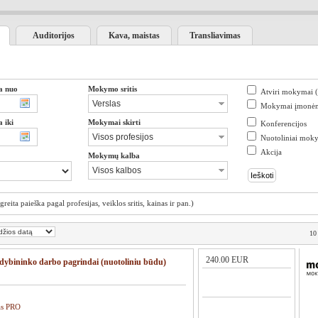
Auditorijos
Kava, maistas
Transliavimas
a nuo
Mokymo sritis
Atviri mokymai 
Mokymai įmonė
 iki
Mokymai skirti
Konferencijos
Nuotoliniai mok
Akcija
Mokymų kalba
(greita paieška pagal profesijas, veiklos sritis, kainas ir pan.)
10
240.00 EUR
ybininko darbo pagrindai (nuotoliniu būdu)
as PRO